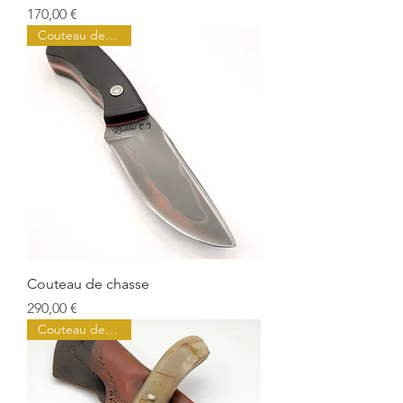
Prix
170,00 €
Couteau de chasse
Couteau de chasse
Prix
290,00 €
Couteau de chasse