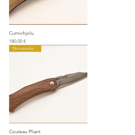
Curnichjolu
Prix
180,00 €
Nouveauté Juillet
Couteau Pliant