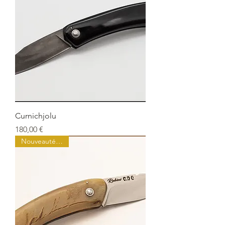
Curnichjolu
Prix
180,00 €
Nouveauté Juillet