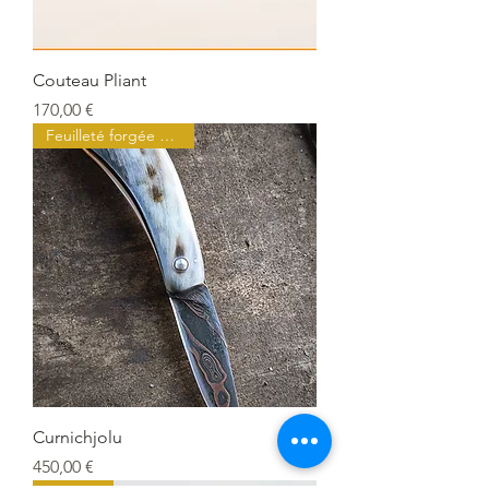
Couteau Pliant
Prix
170,00 €
Feuilleté forgée à l'atelier
Curnichjolu
Prix
450,00 €